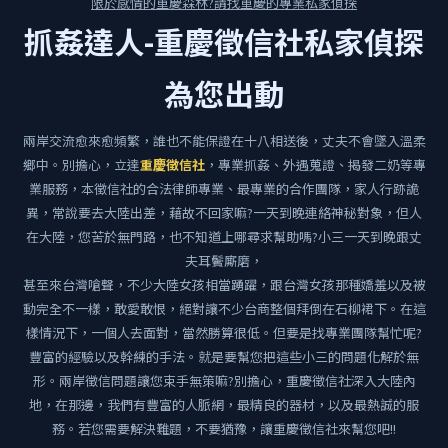
限於感情的重慶森林?請找重慶的專業私家偵探
抓姦達人-重慶徵信社私家偵探
為您出動
兩岸交流愈來愈頻繁，誰也不能保證在十八相送後，丈夫不會墜入溫柔
鄉中。別擔心，立達
重慶徵信社
，專業抓姦、外遇蒐證、揭發二奶等專
業服務，本徵信社的合法律師專業、最專業的合作團隊，家人行跡詭
異，常說要去大陸出差，藉故不回家嘛?一天到晚連絡神秘對象，但人
在大陸，您苦於無門路，也不知道上哪尋求幫助嗎?小三一天到晚跟丈
夫耳鬢廝磨，
甚至來台灣嗆聲，不少大陸女孩相當踴躍，跟台灣女孩那種嬌羞以及被
動完全不一樣，敢愛敢恨，絕對讓不少台商整個拜倒在石柳裙下。在這
樣情況下，一個人去面對，當然勝算很低。但要是找專業團隊幫忙呢?
豐富的經驗以及幹練的手法。就是要幫您把這些小三的問題化解於無
形。兩岸徵信問題讓您束手無策嘛?別擔心，重慶徵信社深入大陸內
地，在那邊，我們有豐富的人脈網，最精良的器材，以及最熱誠的服
務。若您需要解決難題，不要猶豫，讓重慶徵信社來幫您吧!!