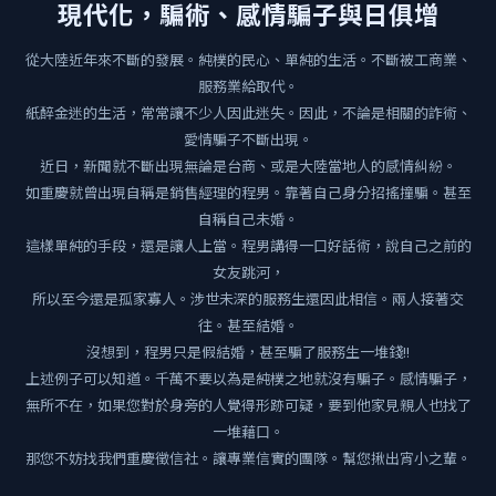
現代化，騙術、感情騙子與日俱增
從大陸近年來不斷的發展。純樸的民心、單純的生活。不斷被工商業、
服務業給取代。
紙醉金迷的生活，常常讓不少人因此迷失。因此，不論是相關的詐術、
愛情騙子不斷出現。
近日，新聞就不斷出現無論是台商、或是大陸當地人的感情糾紛。
如重慶就曾出現自稱是銷售經理的程男。靠著自己身分招搖撞騙。甚至
自稱自己未婚。
這樣單純的手段，還是讓人上當。程男講得一口好話術，說自己之前的
女友跳河，
所以至今還是孤家寡人。涉世未深的服務生還因此相信。兩人接著交
往。甚至結婚。
沒想到，程男只是假結婚，甚至騙了服務生一堆錢!!
上述例子可以知道。千萬不要以為是純樸之地就沒有騙子。感情騙子，
無所不在，如果您對於身旁的人覺得形跡可疑，要到他家見親人也找了
一堆藉口。
那您不妨找我們重慶徵信社。讓專業信實的團隊。幫您揪出宵小之輩。